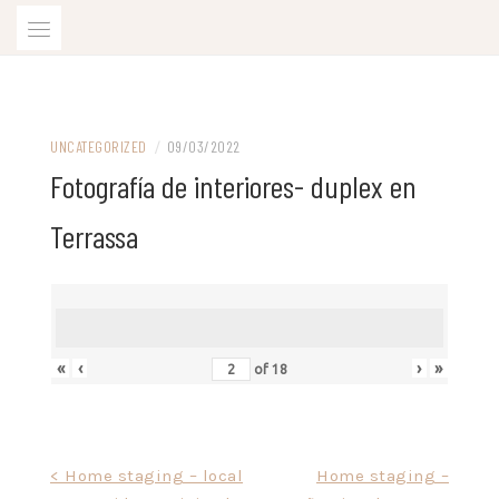
Skip
to
content
Estilismo de interiores y Fotografía profesional
HOME STAGING Y FOTOGRAFÍA DE
UNCATEGORIZED
/
09/03/2022
INTERIORES
Fotografía de interiores- duplex en
Terrassa
«
‹
›
»
of
18
Post
< Home staging – local
Home staging –