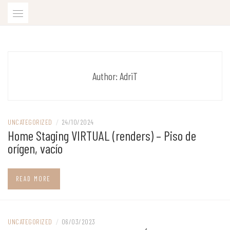
Skip
to
content
Estilismo de interiores y Fotografía profesional
HOME STAGING Y FOTOGRAFÍA DE
INTERIORES
Author:
AdriT
UNCATEGORIZED
/
24/10/2024
Home Staging VIRTUAL (renders) – Piso de
orígen, vacío
READ MORE
UNCATEGORIZED
/
06/03/2023