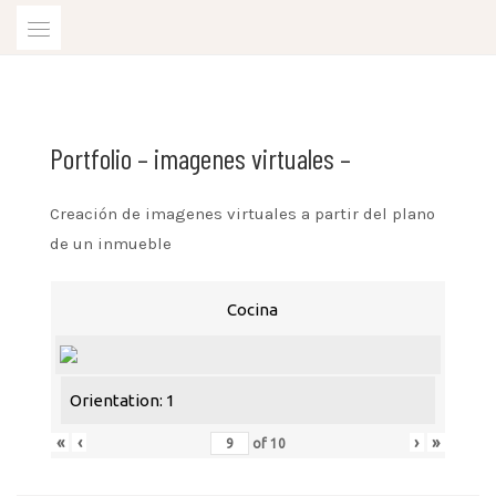
Skip
to
content
Estilismo de interiores y Fotografía profesional
HOME STAGING Y FOTOGRAFÍA DE
Portfolio – imagenes virtuales –
INTERIORES
Creación de imagenes virtuales a partir del plano
de un inmueble
Cocina
Orientation: 1
«
‹
›
»
of
10